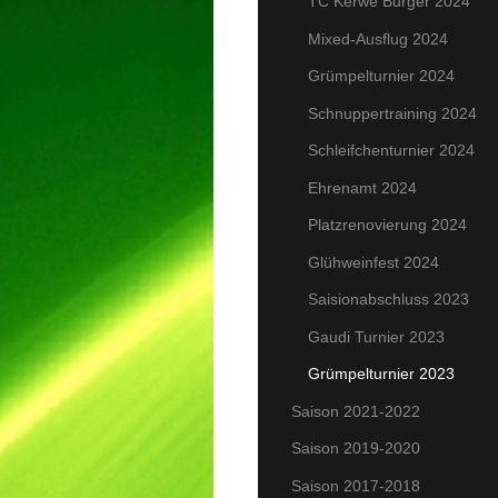
TC Kerwe Burger 2024
Mixed-Ausflug 2024
Grümpelturnier 2024
Schnuppertraining 2024
Schleifchenturnier 2024
Ehrenamt 2024
Platzrenovierung 2024
Glühweinfest 2024
Saisionabschluss 2023
Gaudi Turnier 2023
Grümpelturnier 2023
Saison 2021-2022
Saison 2019-2020
Saison 2017-2018